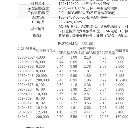
外形尺寸
120×120×90mm(不包括凸起部分)
保管温度/湿度
-20℃～60℃/85%以下(不可有结霜现象)
工作温度/湿度
0℃～40℃/85%以下(不可有结霜现象)
AC电源
100~240V,50~60Hz,MAX 46VA
DC电源
22～32V, 40VA
AC适配器×1、AC电缆×1、延长电源线(2m
标准附件
卡口更换用内六角扳手×1套、LAN电缆×1
选配件
收纳箱，动态分析软件，波形（DAQ）选配品
FASTCAM Mini UX100
分辨率(像素
记录时间(秒)
拍摄速度(fps)
拍摄速度(
4GB机型
8GB机型
16GB机型
32GB机型
1280×1024
4,000
0.54
1.09
2.18
4.36
2,000
1280×1000
5,000
0.44
0.89
1.78
3.57
2,000
1280×800
6,250
0.44
0.89
1.78
3.57
2,500
1280×616
8,000
0.45
0.90
1.81
3.63
3,200
1280×248
20,000
0.45
0.90
1.80
3.60
8,192
1280×24
200,000
0.46
0.93
1.86
3.72
102,40
1024×576
8,192
0.59
1.18
2.36
4.74
4,000
896×720
6,400
0.69
1.38
2.77
5.54
3,200
896×488
10,000
0.65
1.30
2.61
5.23
5,000
768×768
6,400
0.75
1.51
3.03
6.06
3,200
768×512
8,192
0.88
1.77
3.55
7.10
4,000
640×480
10,240
0.90
1.81
3.63
7.28
5,120
640×320
12,500
1.11
2.23
4.47
8.94
6,400
640×8
200,000
2.79
5.58
11.18
22.36
160,00