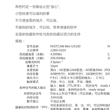
和您约定一切都会让您“放心"。
小型轻便可以做到的事
不方便放置的地方，可以放。
不能拍的地方，可以拍。简单便捷的软件
全面的拍摄软件给与您的拍摄以强力的支持
规格：
型号名称
FASTCAM Mini UX100
F
大分辨率
1280×1024
高拍摄速度（全帧）
4,000fps
2
高拍摄速度（分帧）
200,000fps
1
短曝光时间
3.9μsec *
像素尺寸
10µm
灰度色标
黑白：AD变换12bit/彩色：AD変換36bit（R
内存容量
4GB、8GB、16GB、32
镜头卡口
F卡口（对应Ｇ卡口类型的镜头）、C卡口
触发模式
开始，中心，结束，手动，随机
输入：触发（TTL/开关）、同步信号、ready
各种信号的输入输出
输出：触发、各种同步信号、ready singal
外部同步信号
5Vp-p上升沿/下降沿（可以切换）可以和变
内存分段
大64分段
数字接口
千兆以太网
对应多国语言(日、英、法、中)。可以同时
摄像机控制用软件「PFV」
搭配图像的拍摄、保存、重播，各种图像处理